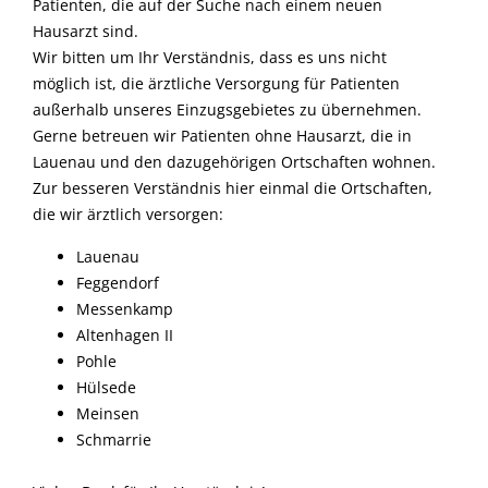
Patienten, die auf der Suche nach einem neuen
(GESUNDHEITS-) VORSORGE
Hausarzt sind.
Wir bitten um Ihr Verständnis, dass es uns nicht
REISEMEDIZIN
möglich ist, die ärztliche Versorgung für Patienten
außerhalb unseres Einzugsgebietes zu übernehmen.
ERNÄHRUNGSMEDIZIN
Gerne betreuen wir Patienten ohne Hausarzt, die in
Lauenau und den dazugehörigen Ortschaften wohnen.
ALTERNATIVE BEHANDLUNGEN
Zur besseren Verständnis hier einmal die Ortschaften,
die wir ärztlich versorgen:
Lauenau
Feggendorf
Messenkamp
Altenhagen II
Pohle
Hülsede
Meinsen
Schmarrie