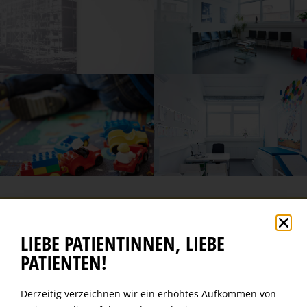
ALLGEMEINMEDIZIN / INNERE MEDIZIN
LIEBE PATIENTINNEN, LIEBE
KINDER
PATIENTEN!
SPORTMEDIZIN
Derzeitig verzeichnen wir ein erhöhtes Aufkommen von