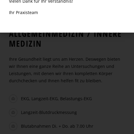
Vielen Dank für Ihr Verständnis!
Ihr Praxisteam
ALLGEMEINMEDIZIN / INNERE
MEDIZIN
Ihre Gesundheit liegt uns am Herzen. Deswegen bieten
wir Ihnen eine ganze Reihe an Untersuchungen und
Leistungen, mit denen wir Ihren kompletten Körper
durchchecken und Ihnen helfen fit zu bleiben.
EKG, Langzeit-EKG, Belastungs-EKG
Langzeit-Blutdruckmessung
Blutabnahmen Di. + Do. ab 7.00 Uhr